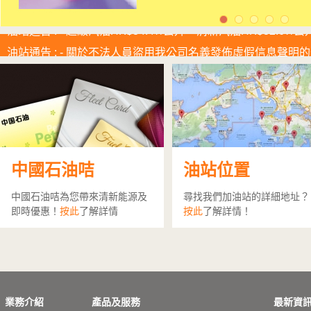
油站通告 :
- 超級汽油HK$34.47/公升，清新汽油HK$32.67/
油站通告 :
- 關於不法人員盜用我公司名義發佈虛假信息聲明
油站通告
中國石油咭
油站位置
近日發現有不法分子冒用我司的身份或冒充我司的工作人員在
WeChat等社交平臺發佈虛假投資及營銷消息。並設立虛
中國石油咭為您帶來清新能源及
尋找我們加油站的詳細地址？
https://uur.todfjdfnas.cc/home
即時優惠！
按此
了解詳情
按此
了解詳情！
對此，我司聲明：
如果您收到任何聲稱是中國石油或中國
謹慎行事。
虛假信息常常涉及虛假網站、虛假應用程序，
程序，並輸入個人信息後進行購買，在此期間，不法分子
石油唯一官方網站為
https://www.petrochinaintl.com.hk
我
已向警方舉報。我司亦保留對涉及各方採取法律追究權利
供個人信息和資料或進行任何交易，應立即致電警方：999/2
業務介紹
產品及服務
最新資