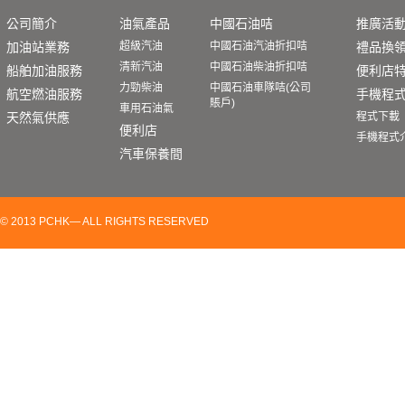
公司簡介
油氣產品
中國石油咭
推廣活
最新油價
加油站業務
超級汽油
中國石油汽油折扣咭
禮品換
清新汽油
中國石油柴油折扣咭
船舶加油服務
由2026年7
月27日
便利店
起，
力勁柴油
中國石油車隊咭(公司
價：
航空燃油服務
手機程
賬戶)
車用石油氣
天然氣供應
程式下載
產品
便利店
手機程式
超級汽油
汽車保養間
清新汽油
力勁柴油
*以上零售牌價或因個別
© 2013 PCHK— ALL RIGHTS RESERVED
動，恕不作另行通知。
折扣咭積分查詢
折扣咭會員可於中國石油香港網頁啟動會員賬戶後，通過
結餘。成功啟動後即可登入會員帳戶查詢積分結餘及過往
閣下亦可致電中國石油香港客戶服務熱線，2527 8500
結餘，操作簡單方便。詳細步驟
請按此
。