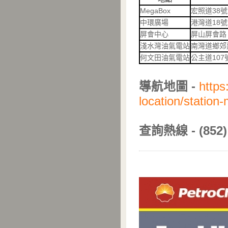
MegaBox
宏照道38號
中環廣場
港灣道18號
屏會中心
屏山屏會路
淺水灣油氣電站
南灣道鄉郊
何文田油氣電站
公主道10
導航地圖 -
https
location/station
查詢熱線 - (852) 