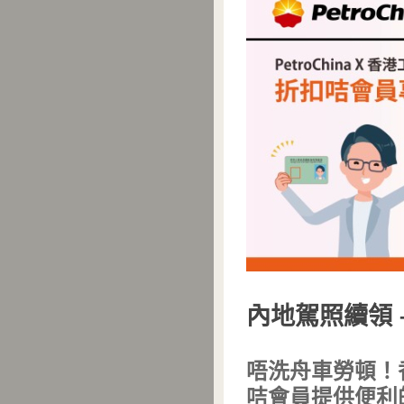
內地駕照續領 –
唔洗舟車勞頓！香
咭會員提供便利