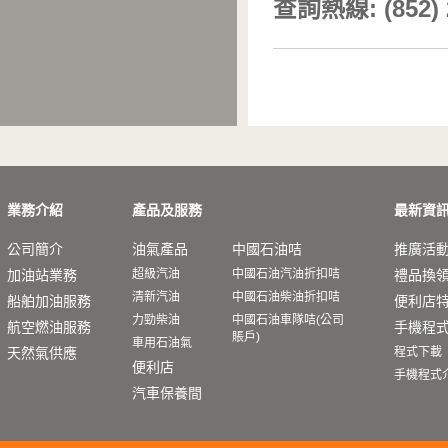
查詢熱線: (852) 
業務介紹
產品及服務
最新資
公司簡介
油氣產品
中國石油咭
推廣活
加油站業務
超級汽油
中國石油汽油折扣咭
禮品換
清新汽油
中國石油柴油折扣咭
船舶加油服務
便利店
力勁柴油
中國石油車隊咭(公司
航空燃油服務
手機程
賬戶)
車用石油氣
天然氣供應
程式下載
便利店
手機程式
汽車保養間