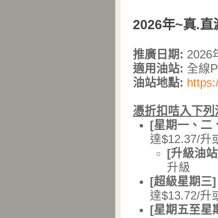
2026年~真.
推廣日期:
202
適用油站:
全線Pe
油站地點:
https:
憑折扣咭入下列汽
[
星期一、二
達$12.37/
[
升級油站]
升級
[
超級星期三]
達$13.72/
[
星期五至星