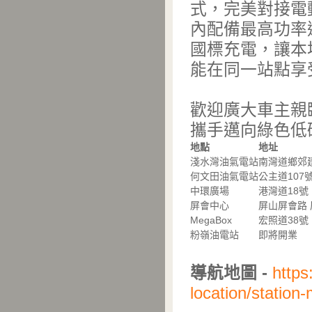
式，完美對接電
內配備最高功率達
國標充電，讓本
能在同一站點享
歡迎廣大車主親臨體
攜手邁向綠色低
地點
地址
淺水灣油氣電站
南灣道鄉郊
何文田油氣電站
公主道10
中環廣場
港灣道18號
屏會中心
屏山屏會路
MegaBox
宏照道38號
粉嶺油電站
即將開業
導航地圖 -
https
location/station